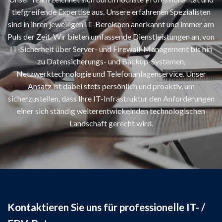
tiefgreifende Expertise aus. Unsere erfahrenen Spezialisten
sind in ihren jeweiligen IT-Bereichen anerkannt und immer am
Puls der Zeit. Wir bieten umfassende Dienstleistungen an, von
IT-Sicherheit über Server- und Firewall-Management bis hin
zu Datensicherungs- und Backup-Systemen,
Netzwerktechnologie und Telefonanlagenservice. Unser
Ansatz ist dabei stets persönlich und proaktiv, um
sicherzustellen, dass Ihre IT-Infrastruktur den Anforderungen
einer sich ständig weiterentwickelnden technologischen
Landschaft gerecht wird.
Kontaktieren Sie uns für professionelle IT- /