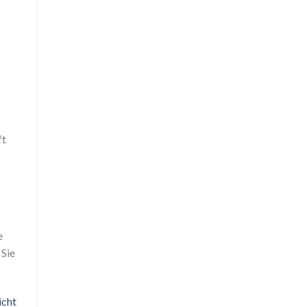
ft
e
 Sie
icht