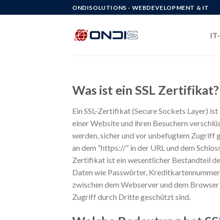
Skip
ONDISOLUTIONS - WEBDEVELOPMENT & IT
to
content
IT
Was ist ein SSL Zertifikat?
Ein SSL-Zertifikat (Secure Sockets Layer) i
einer Website und ihren Besuchern verschlüss
werden, sicher und vor unbefugtem Zugriff ge
an dem “https://” in der URL und dem Schlos
Zertifikat ist ein wesentlicher Bestandteil 
Daten wie Passwörter, Kreditkartennummern u
zwischen dem Webserver und dem Browser d
Zugriff durch Dritte geschützt sind.