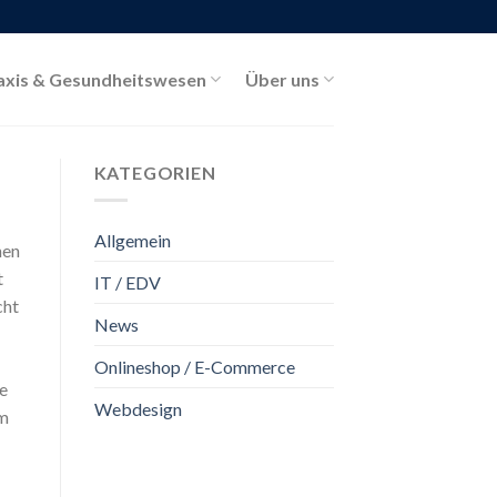
axis & Gesundheitswesen
Über uns
KATEGORIEN
Allgemein
hen
t
IT / EDV
cht
News
Onlineshop / E-Commerce
ie
Webdesign
em