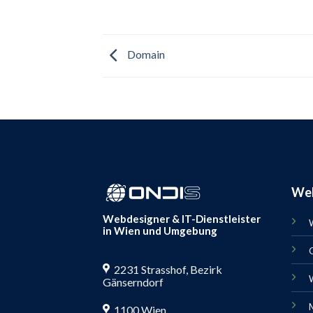
Domain
Web
Webdesigner &
IT-Dienstleister
W
in Wien und Umgebung
O
2231 Strasshof, Bezirk
Gänserndorf
1100 Wien